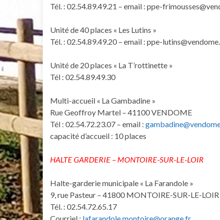
Tél. : 02.54.89.49.21 – email : ppe-frimousses@ve
Unité de 40 places « Les Lutins »
Tél. : 02.54.89.49.20 – email : ppe-lutins@vendome
Unité de 20 places « La T’rottinette »
Tél : 02.54.89.49.30
Multi-accueil « La Gambadine »
Rue Geoffroy Martel – 41100 VENDOME
Tél : 02.54.72.23.07 – email :
gambadine@vendome
capacité d’accueil : 10 places
HALTE GARDERIE –
MONTOIRE-SUR-LE-LOIR
Halte-garderie municipale « La Farandole »
9, rue Pasteur – 41800 MONTOIRE-SUR-LE-LOIR
Tél. : 02.54.72.65.17
Courriel :
lafarandole.montoire@orange.fr