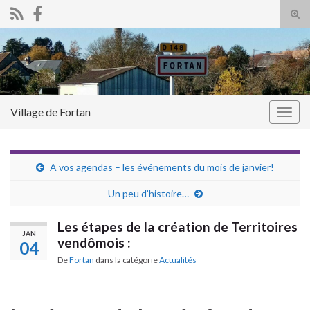
Tog
sear
Search for:
for
Village de Fortan
Togg
navig
A vos agendas – les événements du mois de janvier!
Un peu d’histoire…
Les étapes de la création de Territoires
JAN
vendômois :
04
De
Fortan
dans la catégorie
Actualités