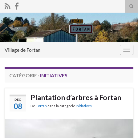
Tog
sear
Search for:
for
Village de Fortan
Togg
navig
CATÉGORIE :
INITIATIVES
Plantation d’arbres à Fortan
DÉC
08
De
Fortan
dans la catégorie
Initiatives