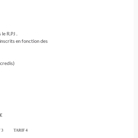
e R.P.I .
inscrits en fonction des
credis)
0€
 3 TARIF 4